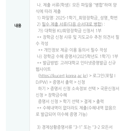
나. 제출 서류(학생): 모든 파일을 “병합”하여 양
식에 따라 제출
1) 파일명: 2025-1학기_희망장학금_성명_학번
2)
필수 제출 서류
(
다음 순서대로 병합
)
:
내용
가) 대학원 KU희망장학금 신청서 1부
** 장학금 신청 사유 및 지도교수 추천 의견서 필
수 작성
** 개인정보 제공·이용 동의서 필수 작성
나) 장학금 수혜 증명서(2025학년도 1학기) 1부
** 발급방법: 고려대학교 인터넷증명발급 신규
웹사이트
(
https://kucert.korea.ac.kr
) > 로그인(포털 I
D/PW) > 증명서 출력 > 신청
하기 > 증명서 신청 소속정보 선택 > 국문신청서
신청 > 장학금수혜
증명서 신청 > 학기 선택 > 결제 > 출력
** 수혜내역이 없더라도 제출(수혜내역 없음으
로 발급되어 미수혜 증명 가능)
3) 경제상황증명서류 “3-1” 또는 “3-2 모든서