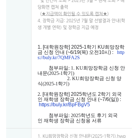
및 인건비 조회 > 2025년 3월 ~ 현재 조회 > 해
당화면 캡쳐 출력
(
★
지급액이 확인될 수 있도록 캡쳐
★
)
4. 장학금 지급: 2025년 7월 말 선발결과 안내(학
생 개별 연락) 및 장학금 지급 예정
1. [
대학원장학
] 2025-1
학기
KU
희망장학
금 신청 안내
(~6/19(
목
)
오전
10
시
) :
http
s://buly.kr/7QMFA2S
첨부파일:
1.
KU희망장학금
신청
안
내문(2025-1학기)
2.
KU희망장학금
신청
양
식(2025-1학기)
2.
[
대학원장학
] 2025
학년도
2
학기 외국
인 재학생 장학금 신청 안내
(~7/6(
일
)) :
https://buly.kr/BpFBgV5
첨부파일:
2025학년도
후기
외국
인
재학생
장학금
신청용
서류
1. KU희망장학금 신청 안내문(2025-1학기).hwp